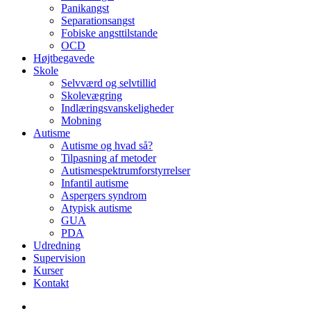
Panikangst
Separationsangst
Fobiske angsttilstande
OCD
Højtbegavede
Skole
Selvværd og selvtillid
Skolevægring
Indlæringsvanskeligheder
Mobning
Autisme
Autisme og hvad så?
Tilpasning af metoder
Autismespektrumforstyrrelser
Infantil autisme
Aspergers syndrom
Atypisk autisme
GUA
PDA
Udredning
Supervision
Kurser
Kontakt
search