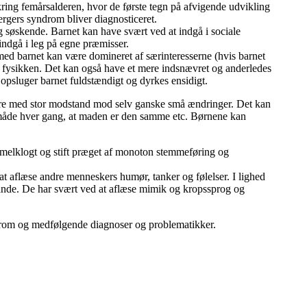
ring femårsalderen, hvor de første tegn på afvigende udvikling
ergers syndrom bliver diagnosticeret.
og søskende. Barnet kan have svært ved at indgå i sociale
indgå i leg på egne præmisser.
 med barnet kan være domineret af særinteresserne (hvis barnet
af fysikken. Det kan også have et mere indsnævret og anderledes
 opsluger barnet fuldstændigt og dyrkes ensidigt.
ere med stor modstand mod selv ganske små ændringer. Det kan
 måde hver gang, at maden er den samme etc. Børnene kan
melklogt og stift præget af monoton stemmeføring og
t aflæse andre menneskers humør, tanker og følelser. I lighed
tande. De har svært ved at aflæse mimik og kropssprog og
drom og medfølgende diagnoser og problematikker.