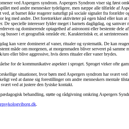
ænomener ved Aspergers syndrom. Aspergers Syndrom viser sig først omk
mspillet med andre mennesker tydeligere, men næppe alle tilfælde af Asp
ved, at barnet ikke reagerer naturligt på sociale signaler fra forældre 
 leg med andre. Det foretrækker aktiviteter på egen hånd eller kun at 
r. De specielle interesser fylder meget i barnets dagligdag, og samvær
n overdreven og dominerende optagethed af astronomi eller bestemte dele 
g busser i et geografisk område etc. Karakteristisk er, at særinteressen
ag kan være domineret af vaner, ritualer og systematik. De kan reag
ke bestemt måde om morgenen, at morgenmaden bliver serveret på samme
ro eller blive aggressive, hvis deres ritualer eller vaner brydes.
lse for de kommunikative aspekter i sproget. Sproget virker ofte gam
rskellige situationer, hvor børn med Aspergers syndrom har svært ved a
ligt ved at danne sig forestillinger om andre menneskers mentale tils
svært ved at justere den fysiske kontakt.
 og pædagogisk behandling, støtte og rådgivning omkring Aspergers Syn
epsykologviborg.dk
.