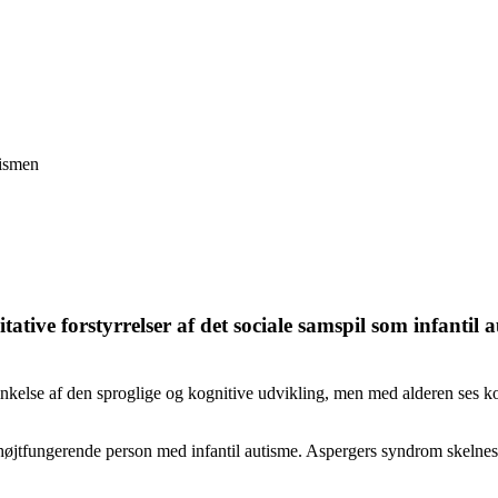
tismen
ive forstyrrelser af det sociale samspil som infantil au
orsinkelse af den sproglige og kognitive udvikling, men med alderen ses k
højtfungerende person med infantil autisme. Aspergers syndrom skelnes f