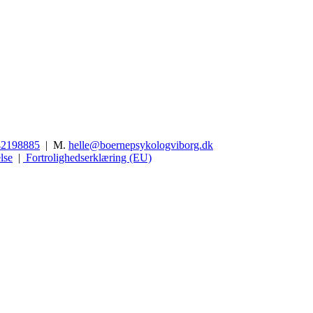
42198885
| M.
helle@boernepsykologviborg.dk
lse
|
Fortrolighedserklæring (EU)