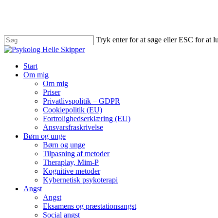
Skip
to
main
content
Tryk enter for at søge eller ESC for at 
Close
Search
search
Menu
Start
Om mig
Om mig
Priser
Privatlivspolitik – GDPR
Cookiepolitik (EU)
Fortrolighedserklæring (EU)
Ansvarsfraskrivelse
Børn og unge
Børn og unge
Tilpasning af metoder
Theraplay, Mim-P
Kognitive metoder
Kybernetisk psykoterapi
Angst
Angst
Eksamens og præstationsangst
Social angst