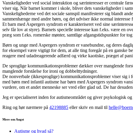
Vanskeligheder ved social interaktion og særinteresser er centrale f
viser sig. Når barnet kommer i skole, bliver dets vanskeligheder i sa
Vanskelighederne ved det sociale samspil manifesterer sig blandt andet 
sammenhænge med andre børn, og det udviser ikke normal interesse for
Et barn med Aspergers syndrom er karakteriseret ved sine særinteresse
selv får lov at styre). Barnets specielle interesse kan f.eks. være e
præg som f.eks. romerske mønter, samtlige afgangstidspunkter for tog o
Børn og unge med Aspergers syndrom er vanebundne, og deres dagligd
for eksempel være vigtigt for dem, at alle ting foregår på en gans
reagere med udadreagerende adfærd og virke kaotiske, præget af panik/u
De sproglige kommunikationsproblemer dækker over manglende forståe
manglende forståelse for ironi og dobbelttydninger.
De nonverbale (ikkesproglige) kommunikationsproblemer viser sig i fo
med børn med infantil autisme har børn med Aspergers syndrom vanske
vurdere, om et andet menneske ser vred eller glad ud. De har desuden 
Jeg er specialiseret inden for autismeområdet og giver psykologisk
Ring og hør nærmere på
42198885
eller skriv en mail til
helle@boern
Mere om Angst
Autisme og hvad så?