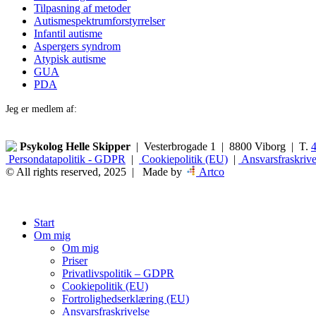
Tilpasning af metoder
Autismespektrumforstyrrelser
Infantil autisme
Aspergers syndrom
Atypisk autisme
GUA
PDA
Jeg er medlem af:
Psykolog Helle Skipper
| Vesterbrogade 1 | 8800 Viborg | T.
Persondatapolitik - GDPR
|
Cookiepolitik (EU)
|
Ansvarsfraskrive
© All rights reserved, 2025 | Made by
Artco
Close
Start
Menu
Om mig
Om mig
Priser
Privatlivspolitik – GDPR
Cookiepolitik (EU)
Fortrolighedserklæring (EU)
Ansvarsfraskrivelse