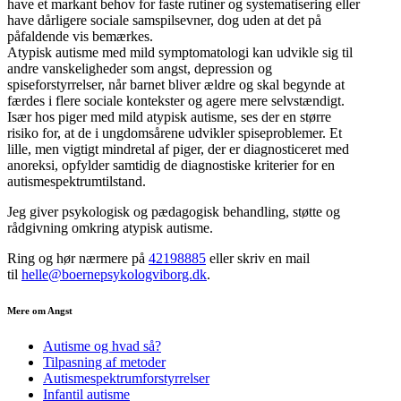
have et markant behov for faste rutiner og systematisering eller
have dårligere sociale samspilsevner, dog uden at det på
påfaldende vis bemærkes.
Atypisk autisme med mild symptomatologi kan udvikle sig til
andre vanskeligheder som angst, depression og
spiseforstyrrelser, når barnet bliver ældre og skal begynde at
færdes i flere sociale kontekster og agere mere selvstændigt.
Især hos piger med mild atypisk autisme, ses der en større
risiko for, at de i ungdomsårene udvikler spiseproblemer. Et
lille, men vigtigt mindretal af piger, der er diagnosticeret med
anoreksi, opfylder samtidig de diagnostiske kriterier for en
autismespektrumtilstand.
Jeg giver psykologisk og pædagogisk behandling, støtte og
rådgivning omkring atypisk autisme.
Ring og hør nærmere på
42198885
eller skriv en mail
til
helle@boernepsykologviborg.dk
.
Mere om Angst
Autisme og hvad så?
Tilpasning af metoder
Autismespektrumforstyrrelser
Infantil autisme