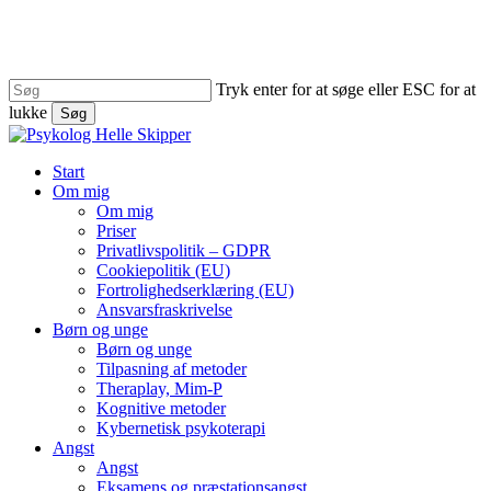
Skip
to
main
content
Tryk enter for at søge eller ESC for at
lukke
Søg
Close
Search
search
Menu
Start
Om mig
Om mig
Priser
Privatlivspolitik – GDPR
Cookiepolitik (EU)
Fortrolighedserklæring (EU)
Ansvarsfraskrivelse
Børn og unge
Børn og unge
Tilpasning af metoder
Theraplay, Mim-P
Kognitive metoder
Kybernetisk psykoterapi
Angst
Angst
Eksamens og præstationsangst