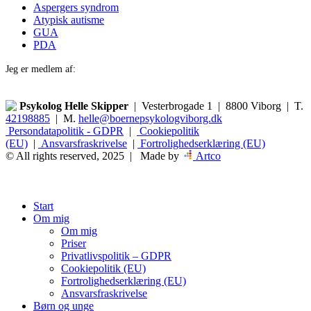
Aspergers syndrom
Atypisk autisme
GUA
PDA
Jeg er medlem af:
Psykolog Helle Skipper
| Vesterbrogade 1 | 8800 Viborg | T.
42198885
| M.
helle@boernepsykologviborg.dk
Persondatapolitik - GDPR
|
Cookiepolitik
(EU)
|
Ansvarsfraskrivelse
|
Fortrolighedserklæring (EU)
© All rights reserved, 2025 | Made by
Artco
Close
Start
Menu
Om mig
Om mig
Priser
Privatlivspolitik – GDPR
Cookiepolitik (EU)
Fortrolighedserklæring (EU)
Ansvarsfraskrivelse
Børn og unge