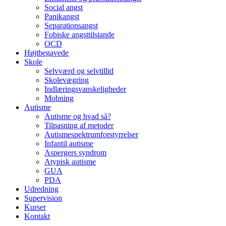
Social angst
Panikangst
Separationsangst
Fobiske angsttilstande
OCD
Højtbegavede
Skole
Selvværd og selvtillid
Skolevægring
Indlæringsvanskeligheder
Mobning
Autisme
Autisme og hvad så?
Tilpasning af metoder
Autismespektrumforstyrrelser
Infantil autisme
Aspergers syndrom
Atypisk autisme
GUA
PDA
Udredning
Supervision
Kurser
Kontakt