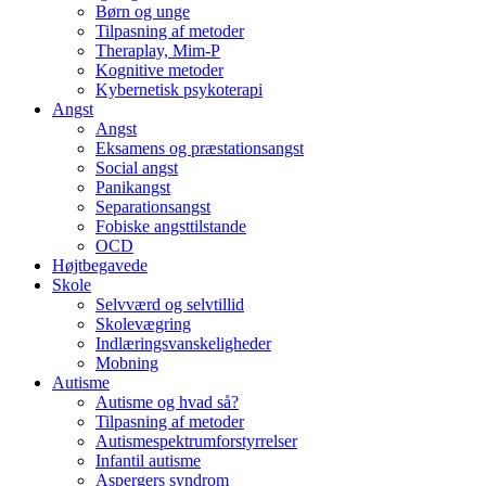
Børn og unge
Tilpasning af metoder
Theraplay, Mim-P
Kognitive metoder
Kybernetisk psykoterapi
Angst
Angst
Eksamens og præstationsangst
Social angst
Panikangst
Separationsangst
Fobiske angsttilstande
OCD
Højtbegavede
Skole
Selvværd og selvtillid
Skolevægring
Indlæringsvanskeligheder
Mobning
Autisme
Autisme og hvad så?
Tilpasning af metoder
Autismespektrumforstyrrelser
Infantil autisme
Aspergers syndrom