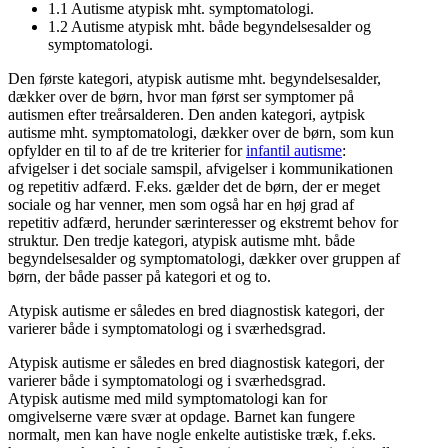
1.1 Autisme atypisk mht. symptomatologi.
1.2 Autisme atypisk mht. både begyndelsesalder og
symptomatologi.
Den første kategori, atypisk autisme mht. begyndelsesalder,
dækker over de børn, hvor man først ser symptomer på
autismen efter treårsalderen. Den anden kategori, aytpisk
autisme mht. symptomatologi, dækker over de børn, som kun
opfylder en til to af de tre kriterier for
infantil autisme
:
afvigelser i det sociale samspil, afvigelser i kommunikationen
og repetitiv adfærd. F.eks. gælder det de børn, der er meget
sociale og har venner, men som også har en høj grad af
repetitiv adfærd, herunder særinteresser og ekstremt behov for
struktur. Den tredje kategori, atypisk autisme mht. både
begyndelsesalder og symptomatologi, dækker over gruppen af
børn, der både passer på kategori et og to.
Atypisk autisme er således en bred diagnostisk kategori, der
varierer både i symptomatologi og i sværhedsgrad.
Atypisk autisme er således en bred diagnostisk kategori, der
varierer både i symptomatologi og i sværhedsgrad.
Atypisk autisme med mild symptomatologi kan for
omgivelserne være svær at opdage. Barnet kan fungere
normalt, men kan have nogle enkelte autistiske træk, f.eks.